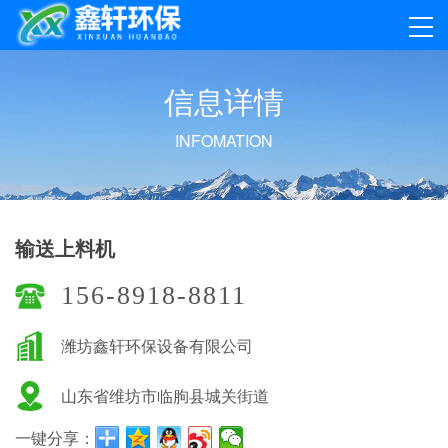
信
息
详
情
INFOMATION
输送上料机
156-8918-8811
潍坊鑫轩环保设备有限公司
山东省维坊市临朐县城关街道
一键分享：