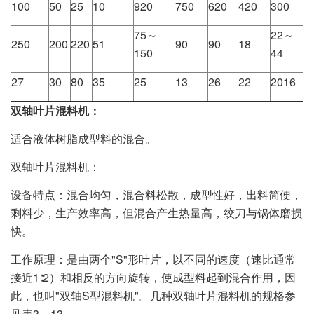
100
50
25
10
920
750
620
420
300
75～
22～
250
200
220
51
90
90
18
150
44
27
30
80
35
25
13
26
22
2016
双轴叶片混料机：
适合液体树脂成型料的混合。
双轴叶片混料机：
设备特点：混合均匀，混合料松散，成型性好，出料简便，
剩料少，生产效率高，但混合产生热量高，绞刀与锅体磨损
快。
工作原理：是由两个"S"形叶片，以不同的速度（速比通常
接近1∶2）和相反的方向旋转，使成型料起到混合作用，因
此，也叫"双轴S型混料机"。几种双轴叶片混料机的规格参
见表3－13。