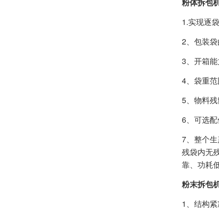
粉体拆包
1.实现逐
2、包装
3、开箱能
4、袋重范围
5、物料残
6、可选
7、整个
残袋内无
靠、功耗
粉末拆包
1、结构