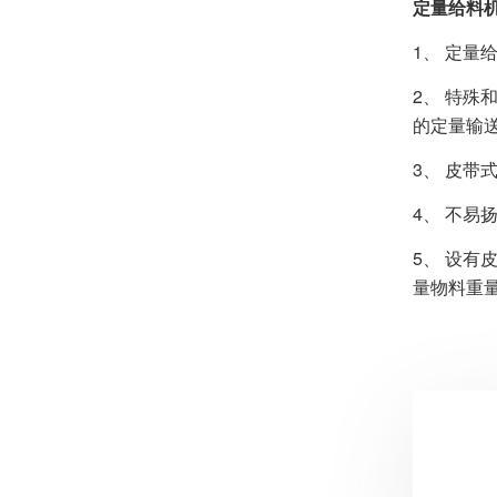
定量给料
1、 定
2、 特
的定量输
3、 皮
4、 不
5、 设
量物料重